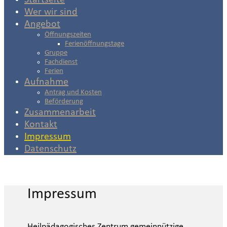
Startseite
Wer wir sind
Angebot
Öffnungszeiten
Ferienöffnungstage
Gruppe
Fachdienst
Ferien
Aufnahme
Antrag und Kosten
Beförderung
Zusammenarbeit
Kontakt
Impressum
Datenschutz
Impressum
Heilpädagogisches Zentrum gemeinnützige